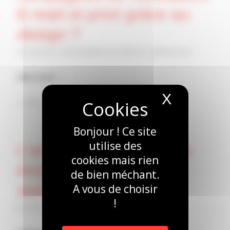
E-mail et print grâce au
design ?
ACTUALITÉ
,
PROGRAMME DE FIDÉLITÉ
,
WEBDESIGN
LIRE LA SUITE
X
Masquer 
/
3 JUIN 2026
PAR
MARGAUX LUCAS
Bonjour ! Ce site
utilise des
L’art de transmettre des
cookies mais rien
émotions par le
de bien méchant.
A vous de choisir
storytelling visuel
!
ACTUALITÉ
,
WEBDESIGN
,
WEBMARKETING