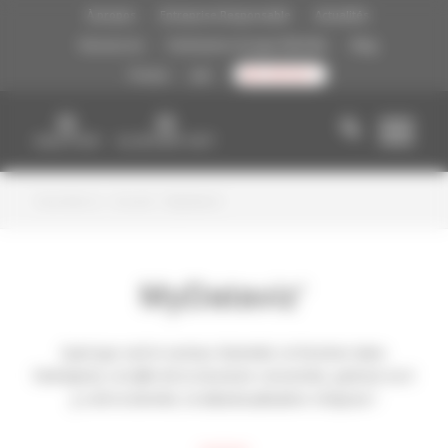
A vous de choisir !
À propos
Entreprise Responsable
Actualités
Ressources
Partenaires Groupe FIDUCIAL
Blog
Presse
Job
CONTACT
Vous êtes ici :
Accueil
/
MyDataviz’
MyDataviz’
Quel que soit le secteur d’activité, la fonction dans
l’entreprise, la taille de la structure concernée, partout où il
y a de la donnée, la datavisualisation s’impose !