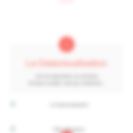
La Datavisualisation
L’art de représenter vos données
de façon visuelle, mais pas seulement…