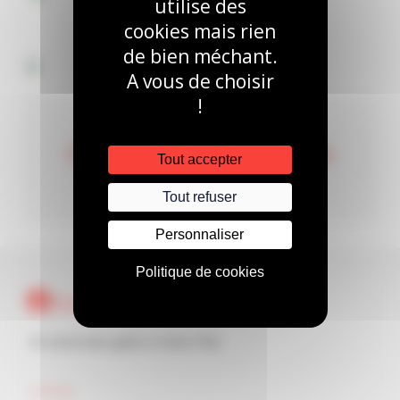
utilise des
cookies mais rien
de bien méchant.
A vous de choisir
!
Cas client Références
Tout accepter
Ils dataviZent avec nous…
Tout refuser
Personnaliser
Politique de cookies
FAQ
En savoir plus grâce à notre FAQ.