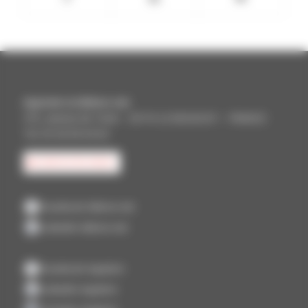
Aquitem & Aliénor.net
375, avenue de Tivoli – 33110 LE BOUSCAT – FRANCE
Tel. 05 56 69 64 64
CONTACTEZ-NOUS
Facebook Aliénor.net
LinkedIn Aliénor.net
Facebook Aquitem
LinkedIn Aquitem