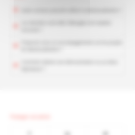
Quels secteurs peuvent utiliser la datavisualisation ?
Les données sont-elles hébergées de manière
sécurisée ?
Proposez-vous un accompagnement sur les projets
de datavisualisation ?
Comment obtenir une démonstration ou un devis
MyDataviz’ ?
Partager cet article