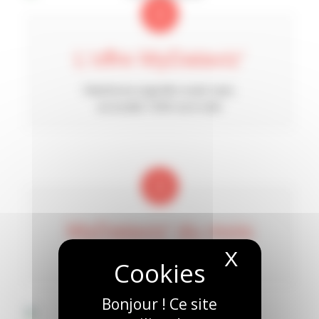
L‘offre MyDataviz’
Plateforme logicielle mode SaaS,
accessible 100% via le web
MyDataviz’ du mois
X
Masquer 
Jouez avec notre outil #MYDATAVIZ’.
Bonjour ! Ce site