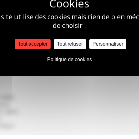
FIDUCIAL ?
 site utilise des cookies mais rien de bien mé
de choisir !
Tout accepter
Tout refuser
Personnaliser
y
Politique de cookies
idélité
t les
n : Salons
,
 chacun