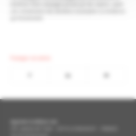
bénéficier d’une campagne pensée par des experts, ayant
une connaissance des dernières nouveautés ou tendances
qui fonctionnent.
Partager cet article
Aquitem & Aliénor.net
375, avenue de Tivoli – 33110 LE BOUSCAT – FRANCE
Tel. 05 56 69 64 64