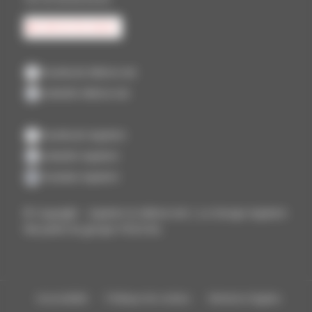
CONTACTEZ-NOUS
Facebook Aliénor.net
LinkedIn Aliénor.net
Facebook Aquitem
LinkedIn Aquitem
Youtube Aquitem
© Copyright – Aquitem & Aliénor.ne
t | Le Groupe Aquitem
fait partie du groupe FIDUCIAL
Accessibilité
Politique de cookies
Mentions légales