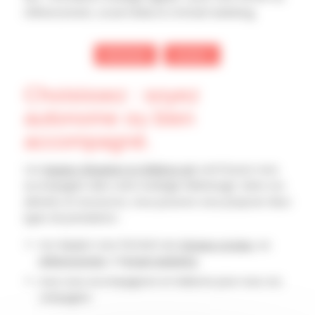
référencement, social média et à l’email marketing.
PRÉCÉDENT
SUIVANT
Choisissez : soyez
autonome ou bien
accompagné.
Les
équipes d’Aquitem et d’Aliénor.net
sont là pour vous
accompagner dans votre stratégie WebDesign. Selon vos
attentes et ressources, nous pouvons vous proposer deux
types de prestations :
nos équipes vous forment aux
réseaux sociaux
, au
référencement
, à l’
email marketing
nous vous accompagnons et réalisons pour vous vos
campagnes