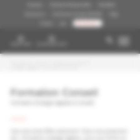
A vous de choisir !
À propos
Entreprise Responsable
Actualités
Ressources
Partenaires Groupe FIDUCIAL
Blog
Presse
Job
CONTACT
Vous êtes ici :
Accueil
/
Création site internet
/
Stratégie digitale
/
Formation & Conseil
Formation Conseil
Formation Stratégie digitale & Conseils
Vous avez envie d’être autonome ? Nous vous proposons
des « formations stratégie digitale » pour vous former au