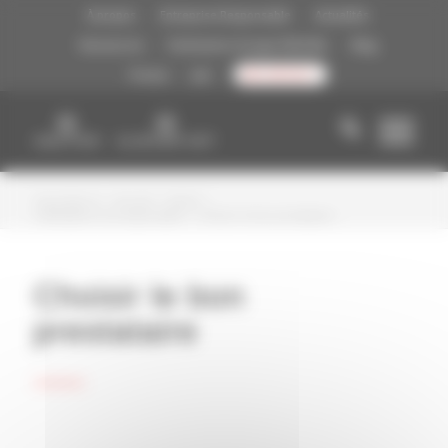
A vous de choisir !
À propos
Entreprise Responsable
Actualités
Ressources
Partenaires Groupe FIDUCIAL
Blog
Presse
Job
CONTACT
Vous êtes ici :
Accueil
/
ZeFid’
/
Fidélisation écoresponsable
/
Choisir le bon prestataire
Choisir le bon
prestataire