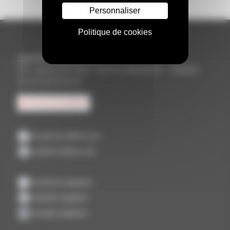
Personnaliser
Politique de cookies
Aquitem & Aliénor.net
375, avenue de Tivoli – 33110 LE BOUSCAT – FRANCE
Tel. 05 56 69 64 64
CONTACTEZ-NOUS
Facebook Aliénor.net
LinkedIn Aliénor.net
Facebook Aquitem
LinkedIn Aquitem
Youtube Aquitem