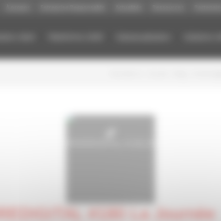
À propos
Entreprise Responsable
Actualités
Ressources
Partenair
sation client
Plateforme Zefid’
Datavisualisation
Solutions m
Vous êtes ici :
Accueil
/
Blog
/
Vendredigi
EDIGITAL #180 La Journée