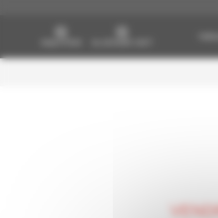
A vous de choisir !
Fidéli
VENDR