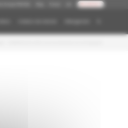
es Groupe FIDUCIAL
Blog
Presse
Job
CONTACT
étiers
Création site internet
Hébergement
tal
/
VENDREDIGITAL #180 La Journée Mondiale de la Photographie