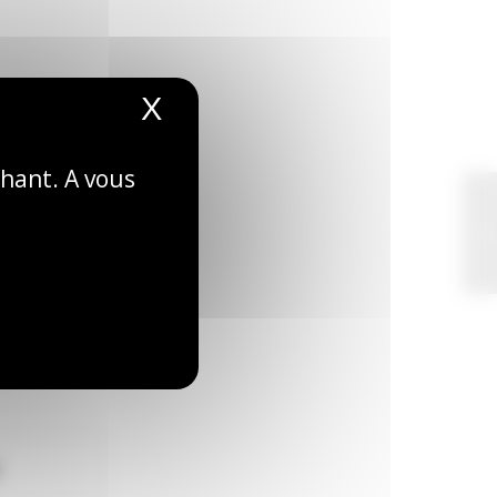
X
Masquer le bandeau de
n
, l’art de (se)
chant. A vous