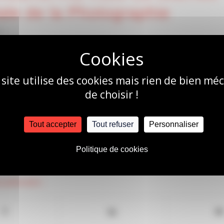
le de la Photographie
L
rnée Mondiale de la Photographie.
Pilier de la communicatio
r est, aujourd’hui, incontournable.
 site utilise des cookies mais rien de bien mé
de choisir !
Tout accepter
Tout refuser
Personnaliser
S
Politique de cookies
 publication