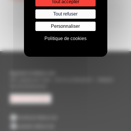
Tout accepter
Tout refuser
Personnaliser
Politique de cookies
Aquitem & Aliénor.net
375, avenue de Tivoli – 33110 LE BOUSCAT – FRANCE
Tel. 05 56 69 64 64
CONTACTEZ-NOUS
Facebook Aliénor.net
LinkedIn Aliénor.net