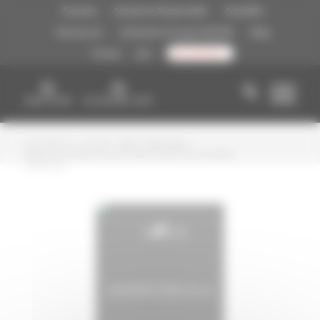
A vous de choisir !
À propos
Entreprise Responsable
Actualités
Ressources
Partenaires Groupe FIDUCIAL
Blog
Presse
Job
CONTACT
Vous êtes ici :
Accueil
/
Blog
/
Marketing
/
Revivez les temps forts de l’Observatoire de la Fidélité
16ème éd...